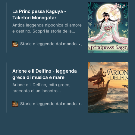
La Principessa Kaguya -
Taketori Monogatari
Antica leggenda nipponica di amore
e destino. Scopri la storia della
Principessa Kaguya, la fanciulla
venuta dalla luna.
Storie e leggende dal mondo
Matteo Masi
Arione e il Delfino - leggenda
greca di musica e mare
Arione e il Delfino, mito greco,
racconta di un incontro
sorprendente in mare aperto, dove
la musica diventa salvezza e
Storie e leggende dal mondo
Matteo Masi
leggenda.