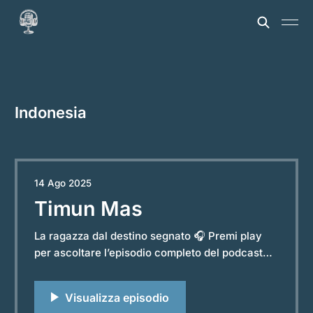
Indonesia
14 Ago 2025
Timun Mas
La ragazza dal destino segnato 🎧 Premi play
per ascoltare l’episodio completo del podcast
“Storie e Leggende dal Mondo”. Powered by
RedCircle Nelle campagne di Giava si racconta
una leggenda che parla di coraggio, inganno e