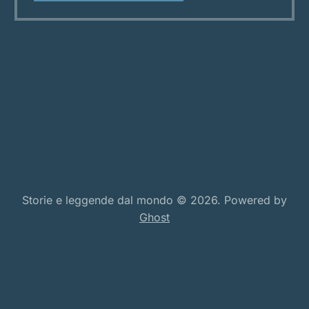
destino: la storia di Timun Mas. Una giovane
nata da un seme speciale, cresciuta
Storie e leggende dal mondo © 2026. Powered by
Ghost