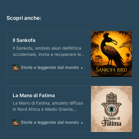
Scopri anche:
Il Sankofa
Il Sankofa, simbolo akan dell’Africa
occidentale, invita a recuperare le
lezioni del passato per vivere con
saggezza il presente e il futuro.
Storie e leggende dal mondo
Matteo Masi
La Mano di Fatima
La Mano di Fatima, amuleto diffuso
in Nord Africa e Medio Oriente,
racchiude leggende e significati
legati alla protezione e alla
Storie e leggende dal mondo
Matteo Masi
speranza.