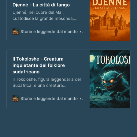
Djenné - La città di fango
Djenné, nel cuore del Mali,
custodisce la grande moschea,
un’architettura in argilla unica al
mondo, tra storia e leggenda.
Storie e leggende dal mondo
Matteo Masi
Il Tokoloshe - Creatura
inquietante del folklore
sudafricano
Il Tokoloshe, figura leggendaria del
Sudafrica, è una creatura
misteriosa temuta per le sue
incursioni notturne e il potere di
Storie e leggende dal mondo
Matteo Masi
portare sventura.