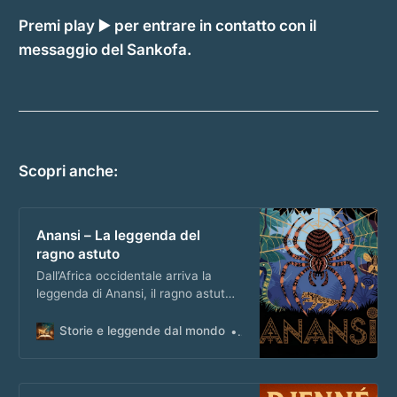
Premi play ▶️ per entrare in contatto con il
messaggio del Sankofa.
Scopri anche:
Anansi – La leggenda del
ragno astuto
Dall’Africa occidentale arriva la
leggenda di Anansi, il ragno astuto
del folklore akan, protagonista di un
racconto ricco di ingegno.
Storie e leggende dal mondo
Matteo Masi