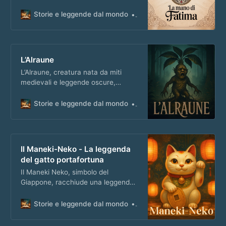
racchiude leggende e significati
legati alla protezione e alla
Storie e leggende dal mondo
Matteo Masi
speranza.
L’Alraune
L’Alraune, creatura nata da miti
medievali e leggende oscure,
intreccia superstizione, magia nera
e inquietanti racconti popolari.
Storie e leggende dal mondo
Matteo Masi
Il Maneki-Neko - La leggenda
del gatto portafortuna
Il Maneki Neko, simbolo del
Giappone, racchiude una leggenda
di incontri fortunati e antiche
credenze che ancora oggi portano
Storie e leggende dal mondo
Matteo Masi
prosperità.