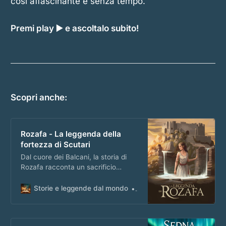
così affascinante e senza tempo.
Premi play ▶️ e ascoltalo subito!
Scopri anche:
Rozafa - La leggenda della
fortezza di Scutari
Dal cuore dei Balcani, la storia di
Rozafa racconta un sacrificio
antico e un mistero custodito tra le
mura della fortezza di Scutari.
Storie e leggende dal mondo
Matteo Masi