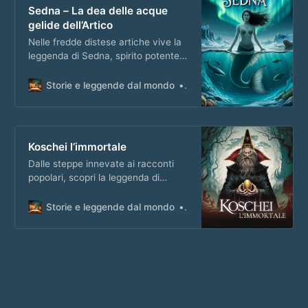
Sedna – La dea delle acque
gelide dell’Artico
Nelle fredde distese artiche vive la
leggenda di Sedna, spirito potente
e misterioso, legato al destino dei
mari e di chi li attraversa.
Storie e leggende dal mondo
Matteo Masi
Koschei l’immortale
Dalle steppe innevate ai racconti
popolari, scopri la leggenda di
Koschei, il temuto antagonista del
folklore russo che sfida la morte
Storie e leggende dal mondo
Matteo Masi
stessa.