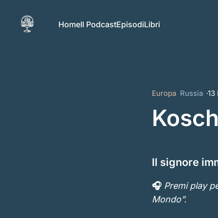
Home
Il Podcast
Episodi
Libri
Europa
Russia
13
Kosch
Il signore im
🎧
Premi play pe
Mondo”.