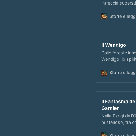
intreccia superst
Storie e le
Il Wendigo
Dalle foreste inn
Wendigo, lo spiri
algonchine.
Storie e le
Il Fantasma de
Garnier
Nella Parigi dell
misterioso, tra c
Storie e le