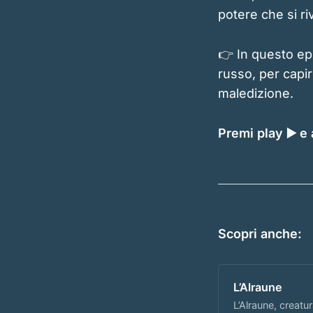
potere che si r
👉 In questo epi
russo, per capi
maledizione.
Premi play ▶️ e
Scopri anche:
L’Alraune
L’Alraune, creatu