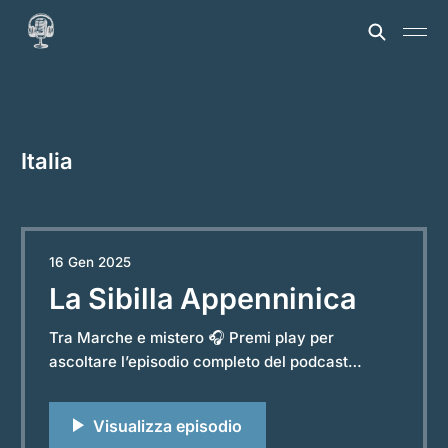
Italia
16 Gen 2025
La Sibilla Appenninica
Tra Marche e mistero 🎧 Premi play per
ascoltare l’episodio completo del podcast
“Storie e Leggende dal Mondo”. Powered by
RedCircle Tra le vette misteriose dei Monti
Sibillini, nelle Marche, si cela una delle