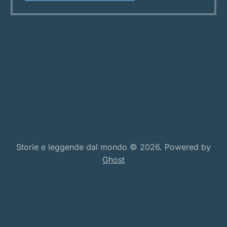
leggende più affascinanti d’Italia: quella della
Sibilla appenninica. Una figura enigmatica che
nei secoli è
Storie e leggende dal mondo © 2026. Powered by
Ghost