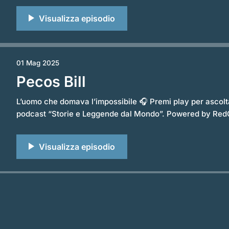
equilibrio, protezione e spiritualità. Ori
01 Mag 2025
Pecos Bill
L’uomo che domava l’impossibile 🎧 Premi play per ascoltare l’episodio completo del
podcast “Storie e Leggende dal Mondo”. Powered by RedCircle Tra polvere, saloon e
cieli sconfinati, il Vecchio West ha dato vita a leggende
impossibili. Eppure, alcune di esse hanno attraversato il