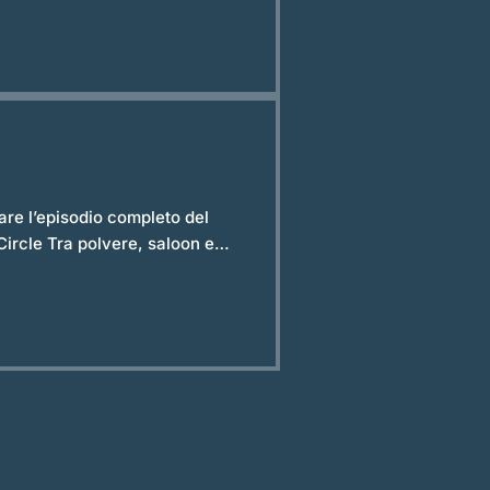
ginario delle culture Ojibwe e diffuso poi tra
 tanto assurde da sembrare
 tempo