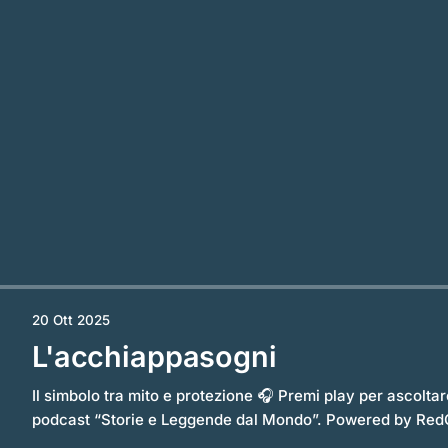
20 Ott 2025
L'acchiappasogni
Il simbolo tra mito e protezione 🎧 Premi play per ascoltare l’episodio completo del
podcast “Storie e Leggende dal Mondo”. Powered by RedCircle Tra i simboli più
riconoscibili del mondo nativo americano, l’Acchiappasog