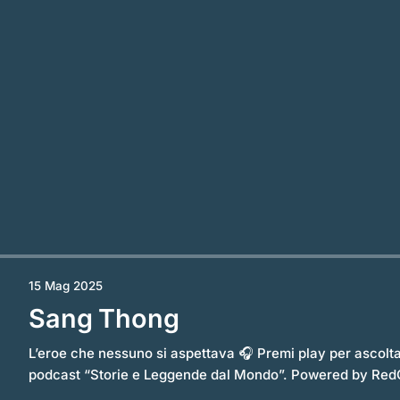
15 Mag 2025
Sang Thong
L’eroe che nessuno si aspettava 🎧 Premi play per ascoltare l’episodio completo del
podcast “Storie e Leggende dal Mondo”. Powered by RedCircle Dal cuore della
Thailandia arriva una fiaba che unisce magia, destino e