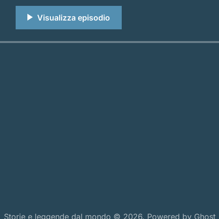
racconto che parla di apparenze ingannevoli, di virtù nas
Storie e leggende dal mondo © 2026. Powered by
Ghost