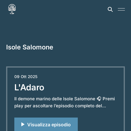
Isole Salomone
09 Ott 2025
L'Adaro
Il demone marino delle Isole Salomone 🎧 Premi
play per ascoltare l’episodio completo del
podcast “Storie e Leggende dal Mondo”.
Powered by RedCircle Nelle acque delle Isole
Salomone, il mare è fonte di vita ma anche di