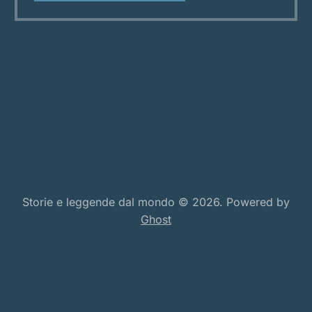
timore. I pescatori raccontano di spiriti che
emergono dalle onde, esseri metà uomo
Storie e leggende dal mondo © 2026. Powered by
Ghost