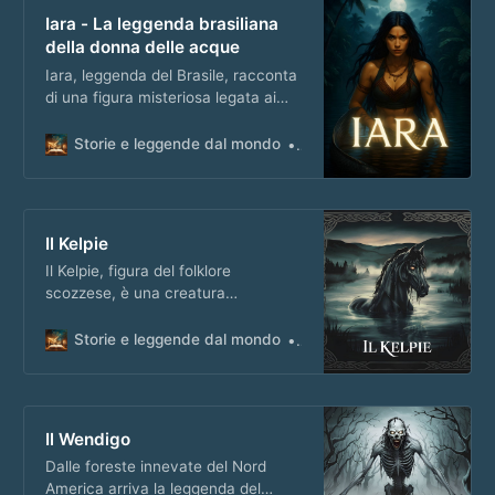
Iara - La leggenda brasiliana
della donna delle acque
Iara, leggenda del Brasile, racconta
di una figura misteriosa legata ai
fiumi, il cui fascino cela storie di
desiderio e pericolo.
Storie e leggende dal mondo
Matteo Masi
Il Kelpie
Il Kelpie, figura del folklore
scozzese, è una creatura
misteriosa legata a fiumi e laghi,
protagonista di racconti intrisi di
Storie e leggende dal mondo
Matteo Masi
fascino e timore.
Il Wendigo
Dalle foreste innevate del Nord
America arriva la leggenda del