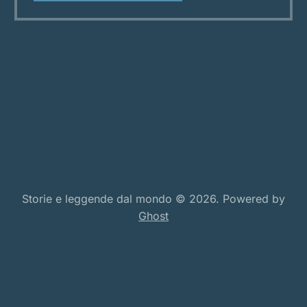
estendono fino all’orizzonte, si tramanda una
leggenda che affonda nelle radici stesse del
Storie e leggende dal mondo © 2026. Powered by
Ghost