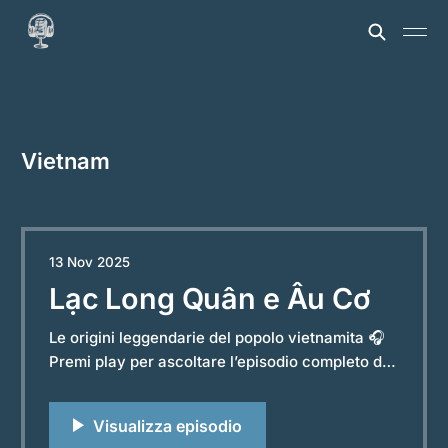
Vietnam
13 Nov 2025
Lạc Long Quân e Âu Cơ
Le origini leggendarie del popolo vietnamita 🎧
Premi play per ascoltare l’episodio completo del
podcast “Storie e Leggende dal Mondo”.
Powered by RedCircle Nel cuore del Vietnam,
tra montagne avvolte dalla nebbia e risaie che si