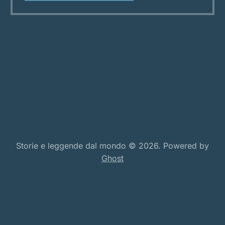
vive lontano dagli sguardi degli uomini.
Şahmaran abita lì, a metà strada
Storie e leggende dal mondo © 2026. Powered by
Ghost