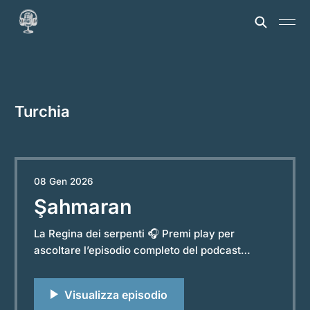
Turchia
08 Gen 2026
Şahmaran
La Regina dei serpenti 🎧 Premi play per
ascoltare l’episodio completo del podcast
“Storie e Leggende dal Mondo”. Powered by
RedCircle Immaginate un sapere così antico da
non poter stare nei libri, ma solo nel corpo di chi