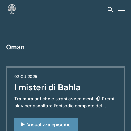
Oman
02 Ott 2025
I misteri di Bahla
Tra mura antiche e strani avvenimenti 🎧 Premi
play per ascoltare l’episodio completo del
podcast “Storie e Leggende dal Mondo”.
Powered by RedCircle Ai piedi delle montagne
dell’Hajar, nell'entroterra dell'Oman, si erge