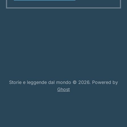
Bahla, una città che non è solo pietra e polvere
del deserto. Le
Storie e leggende dal mondo © 2026. Powered by
Ghost