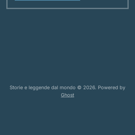
Latina, c’è un lamento che da molto tempo
inquieta le rive dei fiumi e
Storie e leggende dal mondo © 2026. Powered by
Ghost