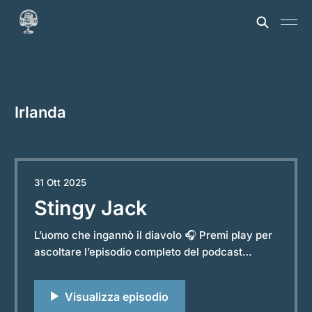
Irlanda
31 Ott 2025
Stingy Jack
L’uomo che ingannò il diavolo 🎧 Premi play per
ascoltare l’episodio completo del podcast
“Storie e Leggende dal Mondo”. Powered by
RedCircle Nelle campagne d’Irlanda, dove la
nebbia si mescola al fuoco dei racconti notturni,