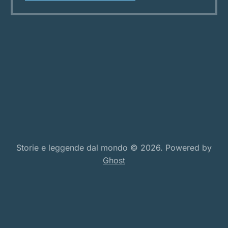
si tramanda la storia di un uomo scaltro e senza
scrupoli: Stingy Jack.
Storie e leggende dal mondo © 2026. Powered by
Ghost