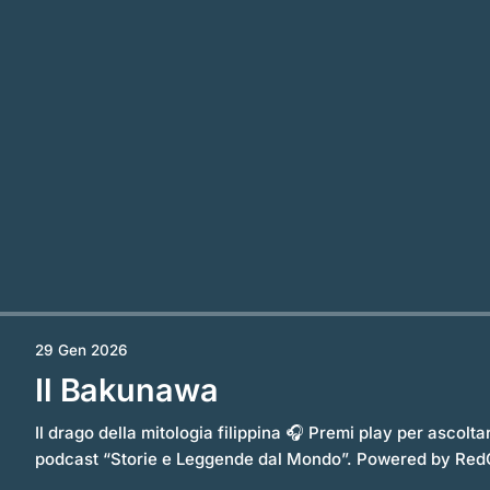
29 Gen 2026
Il Bakunawa
Il drago della mitologia filippina 🎧 Premi play per ascoltare l’episodio completo del
podcast “Storie e Leggende dal Mondo”. Powered by RedCircle C'è una creatura, nelle
tradizioni delle Filippine, che abita il confine sottile tra il