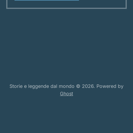
cieli, e ce ne sono altre in cui il sacro nasce tra
Storie e leggende dal mondo © 2026. Powered by
Ghost