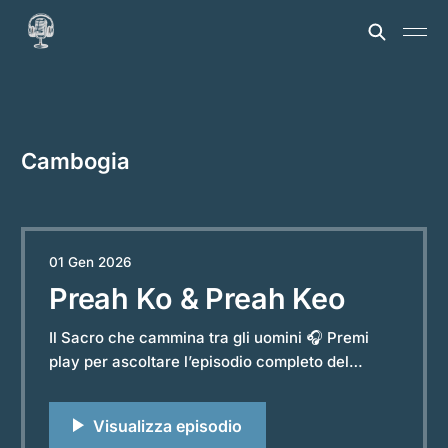
Cambogia
01 Gen 2026
Preah Ko & Preah Keo
Il Sacro che cammina tra gli uomini 🎧 Premi
play per ascoltare l’episodio completo del
podcast “Storie e Leggende dal Mondo”.
Powered by RedCircle Ci sono leggende in cui il
divino resta lontano, confinato nei templi o nei