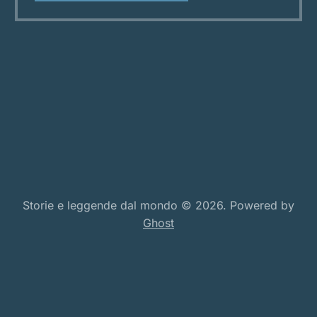
luogo che non è solo geografia ma leggenda,
teatro di storie che
Storie e leggende dal mondo © 2026. Powered by
Ghost