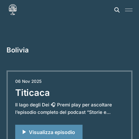
Bolivia
06 Nov 2025
Titicaca
Il lago degli Dei 🎧 Premi play per ascoltare
l’episodio completo del podcast “Storie e
Leggende dal Mondo”. Powered by RedCircle
Nel cuore dell’altopiano andino, dove il cielo
incontra l’acqua, si estende il lago Titicaca. Un