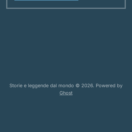
Nord, nasce una leggenda che gli Inuit hanno
tramandato per generazioni. Sedna non
Storie e leggende dal mondo © 2026. Powered by
Ghost