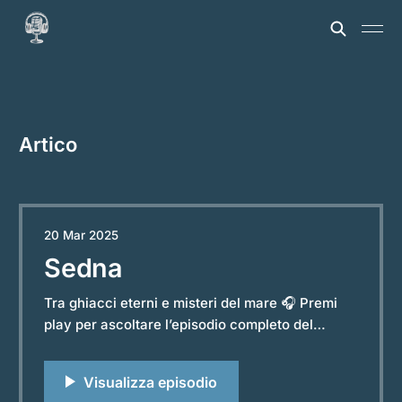
Artico
20 Mar 2025
Sedna
Tra ghiacci eterni e misteri del mare 🎧 Premi
play per ascoltare l’episodio completo del
podcast “Storie e Leggende dal Mondo”.
Powered by RedCircle Tra i ghiacci eterni
dell’Artico e le acque silenziose del mare del