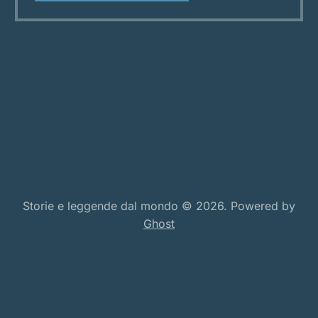
le savane del Bié, si racconta di un essere che
incarna la doppiezza dell’
Storie e leggende dal mondo © 2026. Powered by
Ghost