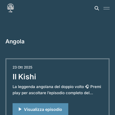
Angola
23 Ott 2025
Il Kishi
La leggenda angolana del doppio volto 🎧 Premi
play per ascoltare l’episodio completo del
podcast “Storie e Leggende dal Mondo”.
Powered by RedCircle Tra le ombre dell’Africa
centro-meridionale, tra le foreste dell’Angola e