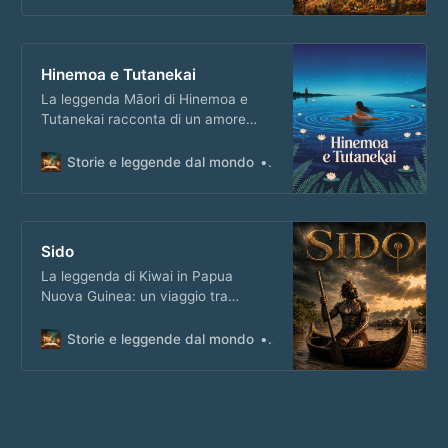
Podcast!
Hinemoa e Tutanekai
La leggenda Māori di Hinemoa e
Tutanekai racconta di un amore
capace di superare ostacoli e
distanze, simbolo di forza e
Storie e leggende dal mondo
Matteo Masi
determinazione.
Sido
La leggenda di Kiwai in Papua
Nuova Guinea: un viaggio tra
canoe, villaggi e incontri fuori
dall’ordinario. Ascolta il podcast!
Storie e leggende dal mondo
Matteo Masi