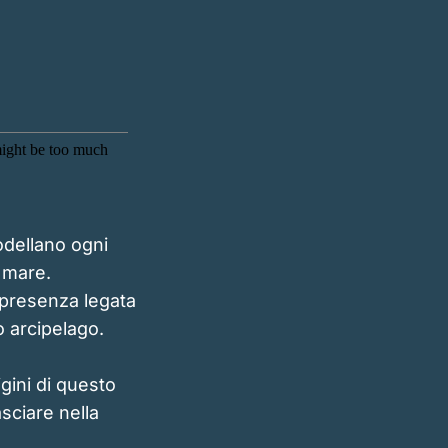
odellano ogni
l mare.
 presenza legata
o arcipelago.
gini di questo
asciare nella