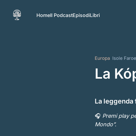
Home
Il Podcast
Episodi
Libri
Europa
Isole Faro
La Kó
La leggenda 
🎧
Premi play pe
Mondo”.