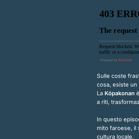
Powered by
RedCircle
Sulle coste fras
cosa, esiste un 
La
Kópakonan
è
a riti, trasform
In questo episo
mito faroese, il
cultura locale.