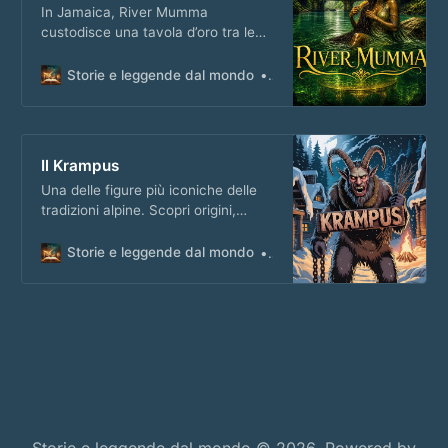
In Jamaica, River Mumma
custodisce una tavola d’oro tra le
acque del fiume. Scopri la leggenda
sul podcast!
Storie e leggende dal mondo
Matteo Masi
Il Krampus
Una delle figure più iconiche delle
tradizioni alpine. Scopri origini,
simboli e rituali legati a questa
creatura che accompagna San
Storie e leggende dal mondo
Matteo Masi
Nicola.