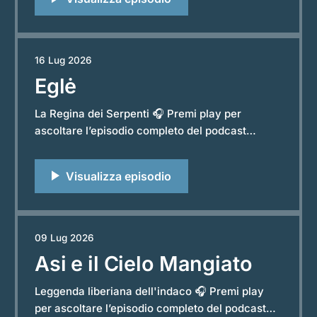
in cui gli spiriti vivono a un passo dagli uomini, e
sono loro a decidere quando farsi vedere. La
storia de
16 Lug 2026
Eglė
La Regina dei Serpenti 🎧 Premi play per
ascoltare l’episodio completo del podcast
“Storie e Leggende dal Mondo”. Powered by
RedCircle Le grandi leggende del Baltico spesso
nascono da un incontro inatteso tra il mondo
degli uomini e quello della natura, da una
promessa che sembra innocua finché non arriva
09 Lug 2026
Asi e il Cielo Mangiato
Leggenda liberiana dell'indaco 🎧 Premi play
per ascoltare l’episodio completo del podcast