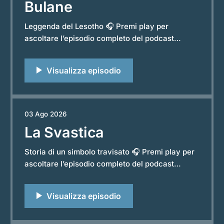
Bulane
Leggenda del Lesotho 🎧 Premi play per
ascoltare l’episodio completo del podcast
“Storie e Leggende dal Mondo”. Powered by
RedCircle Le grandi leggende africane pongono
spesso domande scomode, come quella in
questa leggenda. Chiede quanto valga davvero
un figlio agli occhi di chi lo ha messo al mondo,
e cosa
03 Ago 2026
La Svastica
Storia di un simbolo travisato 🎧 Premi play per
ascoltare l’episodio completo del podcast
“Storie e Leggende dal Mondo”. Powered by
RedCircle I simboli più antichi del mondo
raccontano quasi sempre una storia diversa da
quella con cui li conosciamo oggi, ma nel caso
della svastica la distanza tra origine