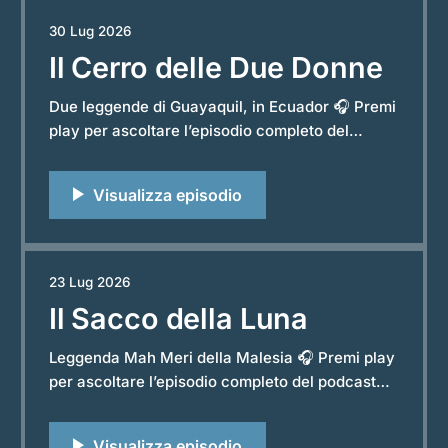
30 Lug 2026
Il Cerro delle Due Donne
Due leggende di Guayaquil, in Ecuador 🎧 Premi
play per ascoltare l’episodio completo del
podcast “Storie e Leggende dal Mondo”.
Powered by RedCircle Non tutte le colline si
limitano a guardare la città che cresce ai loro
piedi. In questo caso la attraversano, ne
assorbono i secoli, e ogni tanto
23 Lug 2026
Il Sacco della Luna
Leggenda Mah Meri della Malesia 🎧 Premi play
per ascoltare l’episodio completo del podcast
“Storie e Leggende dal Mondo”. Powered by
RedCircle Il sud-est asiatico è pieno di leggende