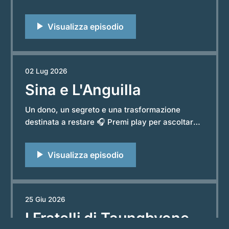
“Storie e Leggende dal Mondo”. Powered by
RedCircle Le leggende dell'Africa occidentale
nascono spesso da un dono che nasconde un
prezzo. In questa troviamo un cielo che nutre,
un desiderio che sembra innocente e
02 Lug 2026
Sina e L'Anguilla
Un dono, un segreto e una trasformazione
destinata a restare 🎧 Premi play per ascoltare
l’episodio completo del podcast “Storie e
Leggende dal Mondo”. Powered by RedCircle Le
grandi leggende del Pacifico spesso nascono da
gesti semplici, come un incontro che porta ad
un legame inatteso, e una promessa che
25 Giu 2026
I Fratelli di Taungbyone