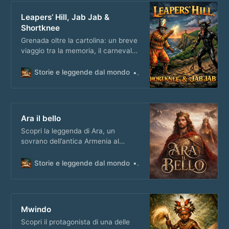
Leapers’ Hill, Jab Jab &
Shortknee
Grenada oltre la cartolina: un breve
viaggio tra la memoria, il carnevale
e figure simboliche dell’isola.
Ascolta il podcast!
Storie e leggende dal mondo
Matteo Masi
Ara il bello
Scopri la leggenda di Ara, un
sovrano dell’antica Armenia al
centro di un racconto epico tra
potere, desiderio e identità
Storie e leggende dal mondo
Matteo Masi
nazionale. Sul podcast!
Mwindo
Scopri il protagonista di una delle